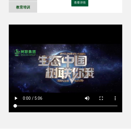
查看详情
教育培训
集团简介
树联（黑龙江）科技产业集团有限
公司是国内首家专注林业生态系统开发
与保护的科技产业集群，旗下拥有哈尔
滨市林权交易中心 、龙江绿色食品交易
中心等平台机构，集团规划了树联产业
科技板块、生态银行金融板块、树联你
我投资板块 、森林资源收储板块、林业
碳汇开发板块、文旅康养生态板块、林
下种植养殖板块、林产精深加工板块、
中华亲情林人文板块等。同时为相关联
查看详情
行业企业提供林业经营和生态系统建设
服务、提供碳中和、碳交易等技术服务
和解决方案。