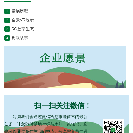
发展历程
1
加盟树联集团1
[2022-05-30]
1
全景VR展示
2
加盟树联集团2
[2022-05-30]
2
5G数字生态
3
加盟树联集团3
[2022-05-30]
3
树联故事
4
人才招聘
[2022-05-30]
1
扫一扫关注微信！
每周我们会通过微信给您推送苗木的最新
知识，让您随时随地掌握苗木的一线知识。您
也可以通过微信与我们交流。分享您育苗中遇