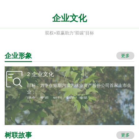
企业文化
双权+双赢助力“双碳”目标
企业形象
更多
组织架构
组织架构
1
2
企业形象
企业文化
目标：力争在短期内成为林业资产股份公司首家上市企
参与生态文明建设，
业；
理念：客观、独到、利国、惠民；
顺应全球绿色低碳发展潮流，
核心价值：守护绿水青山，建设生态中国；
为早日实现碳达峰、碳中和做贡献！
使命：创新金融科技理念，领航林业产业发展；
宗旨：以传承生态文明为使命，以绿色产融经济为核
心；以人为本，为集团股东带来可持续、稳定、增长的
投资回报。
树联故事
查看详情
更多