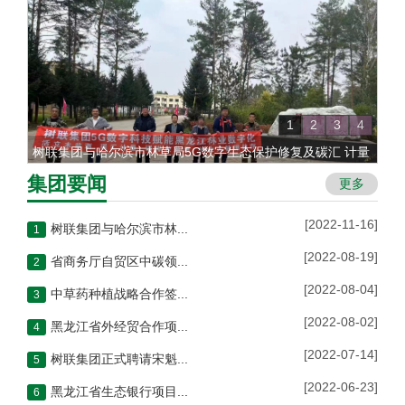
1
2
3
4
树联集团与哈尔滨市林草局5G数字生态保护修复及碳汇 计量
项目落地哈尔滨丹清河国家级森林公园
集团要闻
更多
[2022-11-16]
树联集团与哈尔滨市林草局5G数字生态保护修复及碳汇 计量项目落地哈尔滨丹清河国家级森林公园
1
[2022-08-19]
省商务厅自贸区中碳领导一行人到访树联集团
2
[2022-08-04]
中草药种植战略合作签约仪式
3
[2022-08-02]
黑龙江省外经贸合作项目洽谈会在树联集团总部举行
4
[2022-07-14]
树联集团正式聘请宋魁先生为集团政策研究专家顾问组组长
5
[2022-06-23]
黑龙江省生态银行项目汇报会议在哈尔滨林科院举行
6